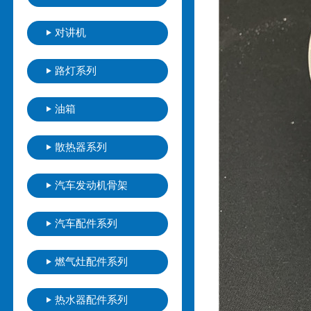
对讲机
路灯系列
油箱
散热器系列
汽车发动机骨架
汽车配件系列
燃气灶配件系列
热水器配件系列