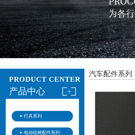
汽车配件系列
PRODUCT CENTER
产品中心
灯具系列
电动轮椅配件系列