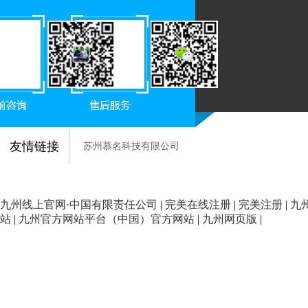
友情链接
苏州慕名科技有限公司
九州线上官网·中国有限责任公司
|
完美在线注册
|
完美注册
|
九
站
|
九州官方网站平台（中国）官方网站
|
九州网页版
|