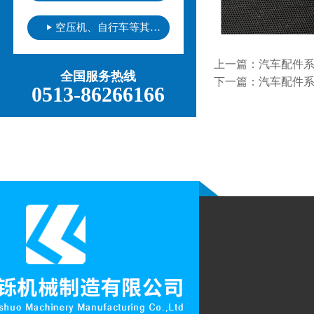
空压机、自行车等其他配件
上一篇：汽车配件
全国服务热线
下一篇：汽车配件
0513-86266166