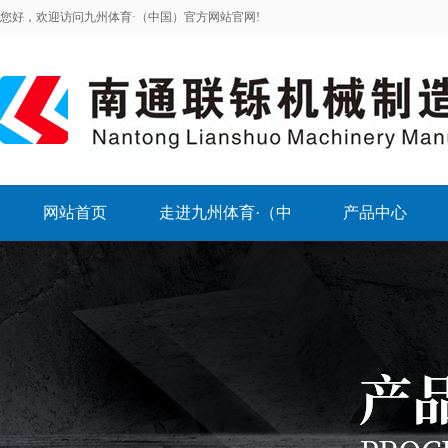
您好，欢迎访问九州体育·（中国）官方网站官网!
网站首页
走进九州体育·（中
产品中心
国）官方网站