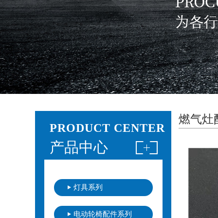
燃气灶
PRODUCT CENTER
产品中心
灯具系列
电动轮椅配件系列