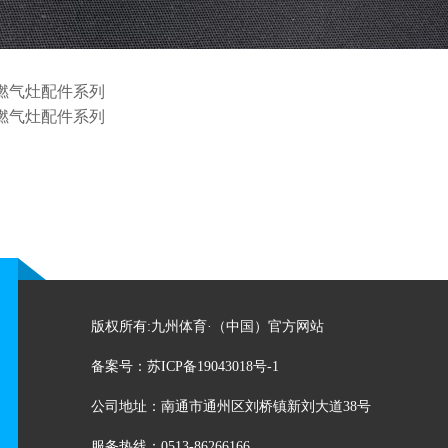
燃气灶配件系列
燃气灶配件系列
版权所有:九州体育·（中国）官方网站
备案号：
苏ICP备19043018号-1
公司地址：南通市通州区刘桥镇新刘大道38号
服务热线：0513-86266166