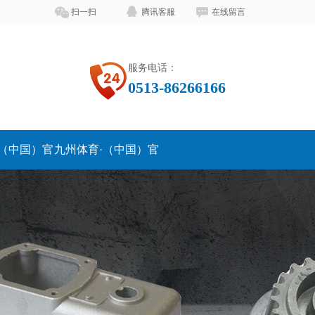
扫一扫
腾讯客服
在线留言
服务电话：
0513-86266166
·（中国）官
九州体育·（中国）官
网站
方网站