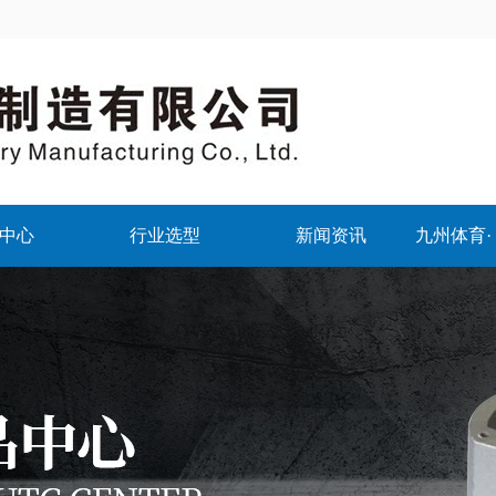
中心
行业选型
新闻资讯
九州体育
方